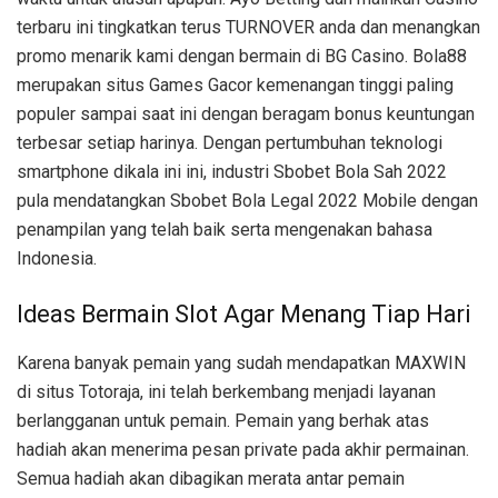
terbaru ini tingkatkan terus TURNOVER anda dan menangkan
promo menarik kami dengan bermain di BG Casino. Bola88
merupakan situs Games Gacor kemenangan tinggi paling
populer sampai saat ini dengan beragam bonus keuntungan
terbesar setiap harinya. Dengan pertumbuhan teknologi
smartphone dikala ini ini, industri Sbobet Bola Sah 2022
pula mendatangkan Sbobet Bola Legal 2022 Mobile dengan
penampilan yang telah baik serta mengenakan bahasa
Indonesia.
Ideas Bermain Slot Agar Menang Tiap Hari
Karena banyak pemain yang sudah mendapatkan MAXWIN
di situs Totoraja, ini telah berkembang menjadi layanan
berlangganan untuk pemain. Pemain yang berhak atas
hadiah akan menerima pesan private pada akhir permainan.
Semua hadiah akan dibagikan merata antar pemain