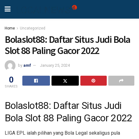
Home
Uncategorized
Bolaslot88: Daftar Situs Judi Bola
Slot 88 Paling Gacor 2022
by
amf
January 25, 2024
0
SHARES
Bolaslot88: Daftar Situs Judi
Bola Slot 88 Paling Gacor 2022
LIGA EPL ialah pilihan yang Bola Legal sekaligus pula