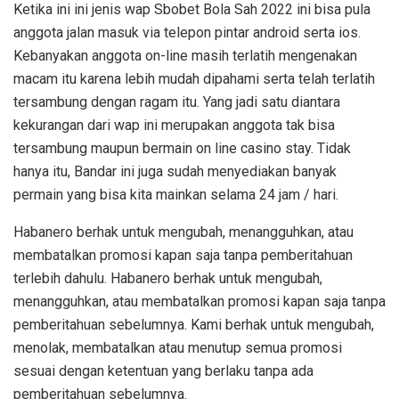
Ketika ini ini jenis wap Sbobet Bola Sah 2022 ini bisa pula
anggota jalan masuk via telepon pintar android serta ios.
Kebanyakan anggota on-line masih terlatih mengenakan
macam itu karena lebih mudah dipahami serta telah terlatih
tersambung dengan ragam itu. Yang jadi satu diantara
kekurangan dari wap ini merupakan anggota tak bisa
tersambung maupun bermain on line casino stay. Tidak
hanya itu, Bandar ini juga sudah menyediakan banyak
permain yang bisa kita mainkan selama 24 jam / hari.
Habanero berhak untuk mengubah, menangguhkan, atau
membatalkan promosi kapan saja tanpa pemberitahuan
terlebih dahulu. Habanero berhak untuk mengubah,
menangguhkan, atau membatalkan promosi kapan saja tanpa
pemberitahuan sebelumnya. Kami berhak untuk mengubah,
menolak, membatalkan atau menutup semua promosi
sesuai dengan ketentuan yang berlaku tanpa ada
pemberitahuan sebelumnya.