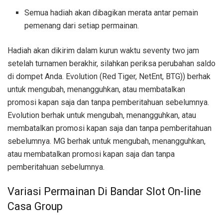
Semua hadiah akan dibagikan merata antar pemain
pemenang dari setiap permainan.
Hadiah akan dikirim dalam kurun waktu seventy two jam
setelah turnamen berakhir, silahkan periksa perubahan saldo
di dompet Anda. Evolution (Red Tiger, NetEnt, BTG)) berhak
untuk mengubah, menangguhkan, atau membatalkan
promosi kapan saja dan tanpa pemberitahuan sebelumnya.
Evolution berhak untuk mengubah, menangguhkan, atau
membatalkan promosi kapan saja dan tanpa pemberitahuan
sebelumnya. MG berhak untuk mengubah, menangguhkan,
atau membatalkan promosi kapan saja dan tanpa
pemberitahuan sebelumnya.
Variasi Permainan Di Bandar Slot On-line
Casa Group