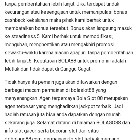
tanpa pemberitahuan lebih lanjut. Jika terdapat tindak
kecurangan atau kesengajaan untuk memanipulasi bonus
cashback kekalahan maka pihak kami berhak untuk
membatalkan bonus tersebut. Bonus akan langsung masuk
ke steadiness.5. Kami berhak untuk memodifikasi,
mengubah, menghentikan atau mengakhiri promosi
sewaktu-waktu karena alasan apapun, tanpa pemberitahuan
lebih lanjut.6. Keputusan BOLA88 untuk promo ini adalah
Mutlak dan tidak dapat di Ganggu Gugat.
Tidak hanya itu pemain juga akan ditawarkan dengan
berbagai macam permainan di bolaslot88 yang
menyenangkan. Agen terpercaya Bola Slot 88 merupakan
agen terbesar yang menghadirkan jackpot terbaik. Jadi
hadiah ratusan juta bisa anda dapatkan dengan mudah
sekarang juga. Selamat datang di halaman BOLAGO88 dan
info slot gacor serta bocoran slot dari situs
rtpbolago88.com, permainan rtp slot terbaik memang