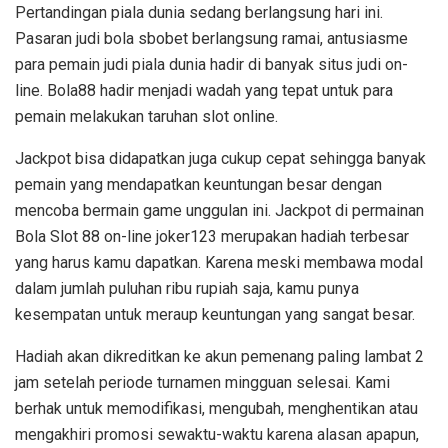
Pertandingan piala dunia sedang berlangsung hari ini.
Pasaran judi bola sbobet berlangsung ramai, antusiasme
para pemain judi piala dunia hadir di banyak situs judi on-
line. Bola88 hadir menjadi wadah yang tepat untuk para
pemain melakukan taruhan slot online.
Jackpot bisa didapatkan juga cukup cepat sehingga banyak
pemain yang mendapatkan keuntungan besar dengan
mencoba bermain game unggulan ini. Jackpot di permainan
Bola Slot 88 on-line joker123 merupakan hadiah terbesar
yang harus kamu dapatkan. Karena meski membawa modal
dalam jumlah puluhan ribu rupiah saja, kamu punya
kesempatan untuk meraup keuntungan yang sangat besar.
Hadiah akan dikreditkan ke akun pemenang paling lambat 2
jam setelah periode turnamen mingguan selesai. Kami
berhak untuk memodifikasi, mengubah, menghentikan atau
mengakhiri promosi sewaktu-waktu karena alasan apapun,