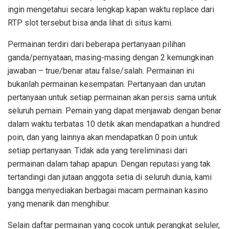
ingin mengetahui secara lengkap kapan waktu replace dari
RTP slot tersebut bisa anda lihat di situs kami.
Permainan terdiri dari beberapa pertanyaan pilihan
ganda/pernyataan, masing-masing dengan 2 kemungkinan
jawaban – true/benar atau false/salah. Permainan ini
bukanlah permainan kesempatan. Pertanyaan dan urutan
pertanyaan untuk setiap permainan akan persis sama untuk
seluruh pemain. Pemain yang dapat menjawab dengan benar
dalam waktu terbatas 10 detik akan mendapatkan a hundred
poin, dan yang lainnya akan mendapatkan 0 poin untuk
setiap pertanyaan. Tidak ada yang tereliminasi dari
permainan dalam tahap apapun. Dengan reputasi yang tak
tertandingi dan jutaan anggota setia di seluruh dunia, kami
bangga menyediakan berbagai macam permainan kasino
yang menarik dan menghibur.
Selain daftar permainan yang cocok untuk perangkat seluler,