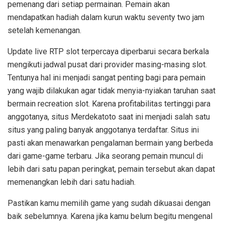
pemenang dari setiap permainan. Pemain akan
mendapatkan hadiah dalam kurun waktu seventy two jam
setelah kemenangan.
Update live RTP slot terpercaya diperbarui secara berkala
mengikuti jadwal pusat dari provider masing-masing slot.
Tentunya hal ini menjadi sangat penting bagi para pemain
yang wajib dilakukan agar tidak menyia-nyiakan taruhan saat
bermain recreation slot. Karena profitabilitas tertinggi para
anggotanya, situs Merdekatoto saat ini menjadi salah satu
situs yang paling banyak anggotanya terdaftar. Situs ini
pasti akan menawarkan pengalaman bermain yang berbeda
dari game-game terbaru. Jika seorang pemain muncul di
lebih dari satu papan peringkat, pemain tersebut akan dapat
memenangkan lebih dari satu hadiah.
Pastikan kamu memilih game yang sudah dikuasai dengan
baik sebelumnya. Karena jika kamu belum begitu mengenal