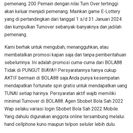
pemenang. 200 Pemain dengan nilai Turn Over tertinggi
akan keluar menjadi pemenang. Mainkan game E-Lottery
yang di pertandingkan dari tanggal 1 s/d 31 Januari 2024
dan kumpulkan Turnover sebanyak-banyaknya dan jadilah
pemenang.
Kami berhak untuk mengubah, menangguhkan, atau
membatalkan promosi kapan saja dan tanpa pemberitahuan
sebelumnya. Ini adalah promosi cuma-cuma dari BOLA88
Tidak di PUNGUT BIAYA!! Persyaratannya hanya cukup
AKTIF bermain di BOLA88 saja.Anda punya kesempatan
mendapatkan fortunate spin gratis untuk mendapatkan uang
TUNAI setiap harinya. Persyaratan aktif wajib memiliki
minimal Turnover di BOLA88. Agen Sbobet Bola Sah 2022
Wap selaku variasi login Sbobet Bola Sah 2022 Mobile.
Yang dahulu digunakan anggota online tersambung melalui
hand cellphone kuno maupun telpon seluler lebih dulu.