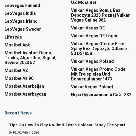
UZ Most Bet
Leovegas Finland
Vulkan Vegas Bonus Bez
LeoVegas India
Depozytu 2023 Poznaj Vulkan
Vegas Online 962
LeoVegas Irland
Vulkan Vegas DE
LeoVegas Sweden
Vulkan Vegas DE Login
Lifestyle
Vulkan Vegas Oferuje Free
Mostbet Apk
Spiny Bez Depozytu Odbierz
Mostbet Aviator: Demo,
50 DS! 858
Tricks, Algorithm, Signal,
Vulkan Vegas Poland
Review 2023 52
Vulkan Vegas Promo Code
Mostbet AZ
Mit Freispielen Und
Mostbet Az 90
Bonusguthaben! 473
Mostbet Azerbaijan
VulkanVegas Poland
Mostbet Azerbaycan
Игра Официальный Сайт 332
Recent News
Tips On How To Play No-limit Texas Holdem: Study The Sport
FEBRUARY 7, 2024