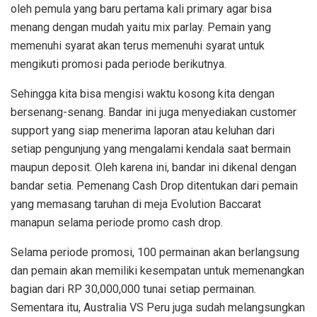
oleh pemula yang baru pertama kali primary agar bisa
menang dengan mudah yaitu mix parlay. Pemain yang
memenuhi syarat akan terus memenuhi syarat untuk
mengikuti promosi pada periode berikutnya.
Sehingga kita bisa mengisi waktu kosong kita dengan
bersenang-senang. Bandar ini juga menyediakan customer
support yang siap menerima laporan atau keluhan dari
setiap pengunjung yang mengalami kendala saat bermain
maupun deposit. Oleh karena ini, bandar ini dikenal dengan
bandar setia. Pemenang Cash Drop ditentukan dari pemain
yang memasang taruhan di meja Evolution Baccarat
manapun selama periode promo cash drop.
Selama periode promosi, 100 permainan akan berlangsung
dan pemain akan memiliki kesempatan untuk memenangkan
bagian dari RP 30,000,000 tunai setiap permainan.
Sementara itu, Australia VS Peru juga sudah melangsungkan