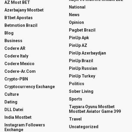
AZ Most BET
National
Azerbajany Mostbet
News
B1bet Apostas
Opinion
Betmotion Brazil
Pagbet Brazil
Blog
PinUp Apk
Business
PinUp AZ
Codere AR
PinUp Azerbaydjan
Codere Italy
PinUp Brazil
Codere Mexico
PinUp Russian
Codere-Ar.com
PinUp Turkey
Crypto-PBN
Politics
Cryptocurrency Exchange
Sober Living
Culture
Sports
Dating
Təyyarə Oyunu Mostbet
DLL Datei
Mostbet Aviator Game 399
India Mostbet
Travel
Instagram Followers
Uncategorized
Exchange