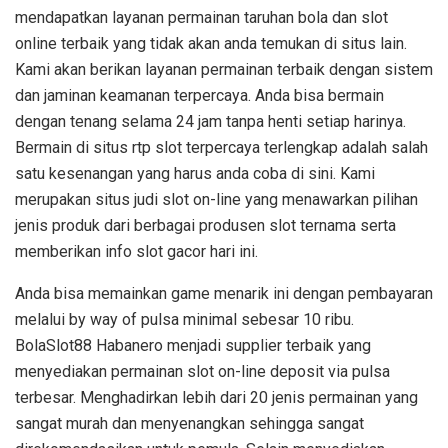
mendapatkan layanan permainan taruhan bola dan slot
online terbaik yang tidak akan anda temukan di situs lain.
Kami akan berikan layanan permainan terbaik dengan sistem
dan jaminan keamanan terpercaya. Anda bisa bermain
dengan tenang selama 24 jam tanpa henti setiap harinya.
Bermain di situs rtp slot terpercaya terlengkap adalah salah
satu kesenangan yang harus anda coba di sini. Kami
merupakan situs judi slot on-line yang menawarkan pilihan
jenis produk dari berbagai produsen slot ternama serta
memberikan info slot gacor hari ini.
Anda bisa memainkan game menarik ini dengan pembayaran
melalui by way of pulsa minimal sebesar 10 ribu.
BolaSlot88 Habanero menjadi supplier terbaik yang
menyediakan permainan slot on-line deposit via pulsa
terbesar. Menghadirkan lebih dari 20 jenis permainan yang
sangat murah dan menyenangkan sehingga sangat