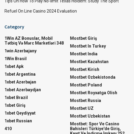
Tips On How To Play No-limit Texas Holdem: Study The Sport
Refuel On Line Casino 2024 Evaluation
Category
1Win AZ Bonuslar, Mobil
Mostbet Giriş
Tətbiq Və Mərc Marketləri 348
Mostbet In Turkey
1win Azerbajany
Mostbet India
1Win Brasil
Mostbet Kazahstan
1xbet Apk
Mostbet Kirish
1xbet Argentina
Mostbet Ozbekistonda
1xbet Azerbajan
Mostbet Poland
1xbet Azerbaydjan
Mostbet Royxatga Olish
1xbet Brazil
Mostbet Russia
1xbet Giriş
Mostbet UZ
1xbet Qeydiyyat
Mostbet Uzbekistan
1xbet Russian
Mostbet: Spor Ve Casino
410
Bahisleri Türkiye'de Giriş,
Kayıt Ve İndirme İmkanı 252