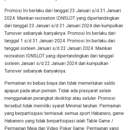
Promosi Ini berlaku dari tanggal 23 Januari s/d 31 Januari
2024. Mainkan recreation IDNSLOT yang dipertandingkan
dari tanggal 23 Januari s/d 31 Januari 2024 dan kumpulkan
Turnover sebanyak-banyaknya. Promosi Ini berlaku dari
tanggal 1 s/d 31 Januari 2024. Promosi Ini berlaku dari
tanggal sixteen Januari s/d 22 Januari 2024. Mainkan
recreation IDNSLOT yang dipertandingkan dari tanggal
sixteen Januari s/d 22 Januari 2024 dan kumpulkan
Turnover sebanyak-banyaknya.
Permainan ini bebas biaya dan tidak memerlukan saldo
apapun pada akun pemain. Tidak ada prasyarat selain
menggunakan perangkat desktop atau seluler. Promosi
tersebut tidak memiliki syarat Minimal taruhan. Permainan
yang berpartisipasi termasuk semua sport Habanero, game
Habanero yang tidak berpartisipasi ialah Table Game /
Permainan Meja dan Video Poker Game. Permainan yang